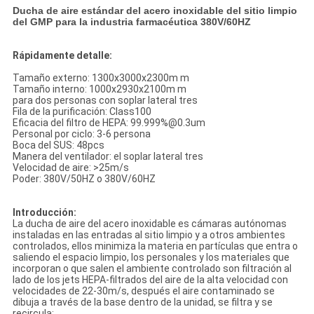
Ducha de aire estándar del acero inoxidable del sitio limpio
del GMP para la industria farmacéutica 380V/60HZ
Rápidamente detalle:
Tamaño externo: 1300x3000x2300m m
Tamaño interno: 1000x2930x2100m m
para dos personas con soplar lateral tres
Fila de la purificación: Class100
Eficacia del filtro de HEPA: 99.999%@0.3um
Personal por ciclo: 3-6 persona
Boca del SUS: 48pcs
Manera del ventilador: el soplar lateral tres
Velocidad de aire: >25m/s
Poder: 380V/50HZ o 380V/60HZ
Introducción:
La ducha de aire del acero inoxidable es cámaras autónomas
instaladas en las entradas al sitio limpio y a otros ambientes
controlados, ellos minimiza la materia en partículas que entra o
saliendo el espacio limpio, los personales y los materiales que
incorporan o que salen el ambiente controlado son filtración al
lado de los jets HEPA-filtrados del aire de la alta velocidad con
velocidades de 22-30m/s, después el aire contaminado se
dibuja a través de la base dentro de la unidad, se filtra y se
recircula: