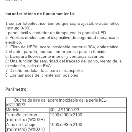
características de funcionamiento:
1 sensor fotoeléctrico, tiempo que sopla ajustable automático
(minuto 0-99),
panel táctil y contador de tiempo con la pantalla LED.
2.
Puertas dobles con el dispositivo de seguridad mecánico o
eléctrico.
3.
Filtro de HEPA, acero inoxidable material 304, antiestático
4 el auto, parada, manual, emergencia para la función
5: Lámpara fluorescente interior y ventanas rasantes
6: Una función de seguridad del fracaso del polvo, viento de la
circulación, sello de EVA
7.
Diseño modular, fácil para el transporte
8.
Los tamaños del cliente son posibles
Parámetro:
Ducha de aire del acero inoxidable de la serie KEL-
AS1300P3
Modelo
KEL-AS1300-P3
Tamaño externo
1300x3000x2180
(milímetro) (WXDXH)
Zona de trabajo
1000x2930x2100
(milímetro) (WXDXH)