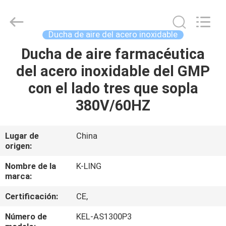
-
2026
KeLing
Purification
Technology
Ducha de aire del acero inoxidable
Company.
All
Rights
Ducha de aire farmacéutica
EN
Reserved.
del acero inoxidable del GMP
CASA
con el lado tres que sopla
PRODUCTOS
380V/60HZ
SOBRE
Lugar de
China
origen:
NOSOTROS
Nombre de la
K-LING
marca:
RECORRIDO
Certificación:
CE,
POR
LA
Número de
KEL-AS1300P3