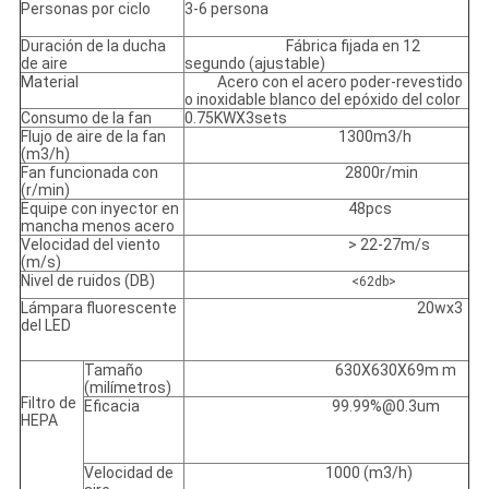
Personas por ciclo
3-6 persona
Duración de la ducha
Fábrica fijada en 12
de aire
segundo (ajustable)
Material
Acero con el acero poder-revestido
o inoxidable blanco del epóxido del color
Consumo de la fan
0.75KWX3sets
Flujo de aire de la fan
1300m3/h
(m3/h)
Fan funcionada con
2800r/min
(r/min)
Equipe con inyector en
48pcs
mancha menos acero
Velocidad del viento
> 22-27m/s
(m/s)
Nivel de ruidos (DB)
<62db>
Lámpara fluorescente
20wx3
del LED
Tamaño
630X630X69m m
(milímetros)
Filtro de
Eficacia
99.99%@0.3um
HEPA
Velocidad de
1000 (m3/h)