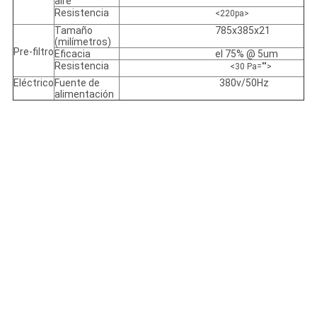
aire
Resistencia
<220pa>
Tamaño
785x385x21
(milímetros)
Pre-filtro
Eficacia
el 75% @ 5um
Resistencia
<30 Pa="">
Eléctrico
Fuente de
380v/50Hz
alimentación