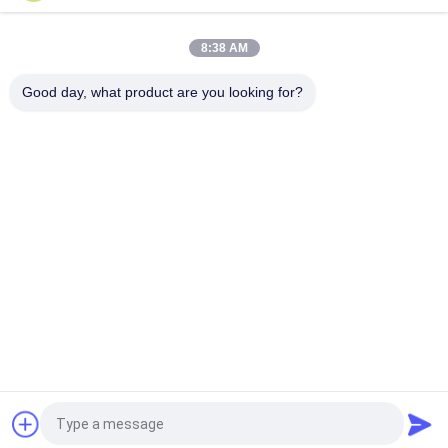
Laboratorio médico del sitio limpio de la ducha de aire del
acero inoxidable de la clase 100
8:38 AM
Ducha de aire del laboratorio animal inteligente/del sitio limpio
del semiconductor con la puerta automática de la diapositiva
Good day, what product are you looking for?
Categorías Populares
Todos
Túnel De La Ducha 
Ducha De Aire Del 
De Aire
Recinto Limpio
Ducha De Aire Del 
Caja De Paso Del 
Acero Inoxidable
Recinto Limpio
Caja De Paso De La 
Cabina De 
Ducha De Aire
Dispensación
Sitio Limpio De 
Unidad De Filtro De 
Softwall
Ventilador
Solicitar una cotización