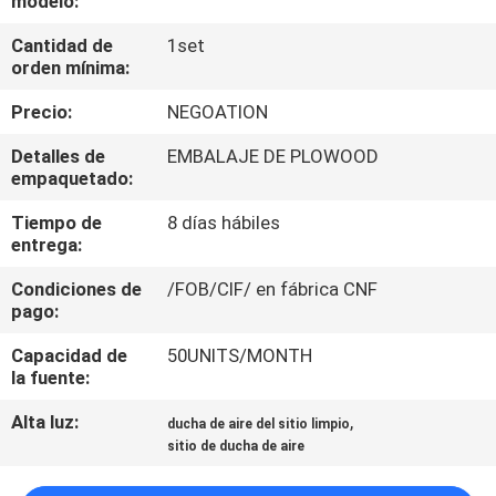
modelo:
FÁBRICA
Cantidad de
1set
orden mínima:
CONTROL
Precio:
NEGOATION
DE
Detalles de
EMBALAJE DE PLOWOOD
CALIDAD
empaquetado:
Tiempo de
8 días hábiles
CONTACTA
entrega:
CON
Condiciones de
/FOB/CIF/ en fábrica CNF
NOSOTROS
pago:
Capacidad de
50UNITS/MONTH
NOTICIAS
la fuente:
Alta luz:
,
ducha de aire del sitio limpio
CASOS
sitio de ducha de aire
DE