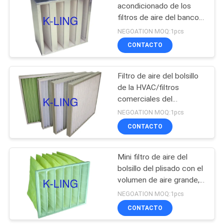
acondicionado de los
filtros de aire del banco
174
de F6/de F7 V filtra
NEGOATION MOQ:1pcs
400pa - 600pa
Sitio limpio de
CONTACTO
Softwall
Filtro de aire del bolsillo
de la HVAC/filtros
comerciales del
purificador del aire,
NEGOATION MOQ:1pcs
resistencia baja
CONTACTO
85
unidad de filtro de
Mini filtro de aire del
bolsillo del plisado con el
ventilador
volumen de aire grande,
eficacia del medio F8/F9
NEGOATION MOQ:1pcs
CONTACTO