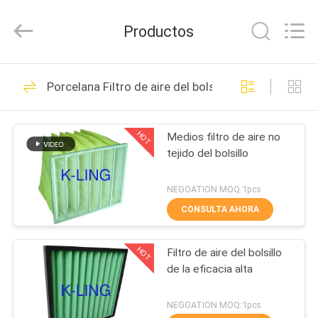
-
2026
KeLing
Productos
Purification
Technology
Company.
All
Rights
EN
194
Reserved.
Porcelana Filtro de aire del bolsillo
CASA
Túnel de la ducha
de aire
HOT
Medios filtro de aire no
PRODUCTOS
tejido del bolsillo
SOBRE
NEGOATION MOQ:1pcs
NOSOTROS
CONSULTA AHORA
200
Ducha de aire del
HOT
Filtro de aire del bolsillo
RECORRIDO
de la eficacia alta
POR
recinto limpio
LA
NEGOATION MOQ:1pcs