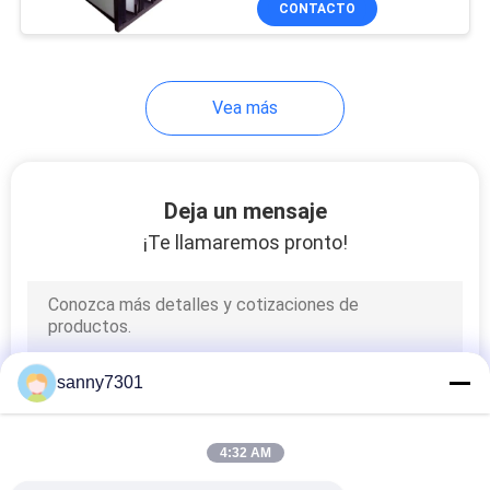
CONTACTO
171
filtro de aire del
hepa
Vea más
Deja un mensaje
¡Te llamaremos pronto!
44
Filtro de aire de
ULPA
sanny7301
4:32 AM
70