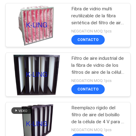
Fibra de vidrio multi
92
reutilizable de la fibra
gabinetes del flujo
sintética del filtro de aire
de la ventilación del aire
NEGOATION MOQ:1pcs
laminar
acondicionado del
CONTACTO
bolsillo
Filtro de aire industrial de
la fibra de vidrio de los
filtros de aire de la célula
121
secundaria de V con el
NEGOATION MOQ:1pcs
Caja del filtro de
marco del plástico del
CONTACTO
ABS
HEPA
Reemplazo rígido del
filtro de aire del bolsillo
de la célula de 4 V para el
sitio limpio y el sistema
NEGOATION MOQ:1pcs
de ventilación