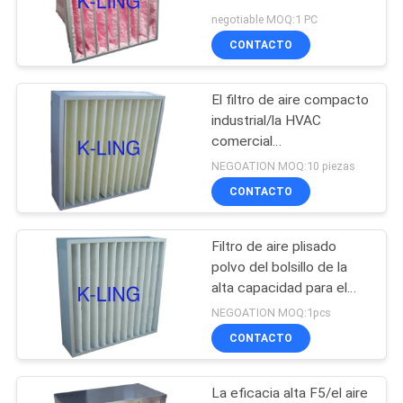
filtro de aire del bolsillo
negotiable MOQ:1 PC
TRABAJO
F6 - para el invernadero
CONTACTO
66
MAPA
Caja de paso de la
El filtro de aire compacto
DEL
industrial/la HVAC
ducha de aire
SITIO
comercial
profundamente plisa los
NEGOATION MOQ:10 piezas
filtros de aire
CONTACTO
POLÍTICA
DE
Filtro de aire plisado
139
PRIVACIDAD
polvo del bolsillo de la
Cabina de
alta capacidad para el
sistema primario de la
NEGOATION MOQ:1pcs
dispensación
HVAC de la filtración
CONTACTO
La eficacia alta F5/el aire