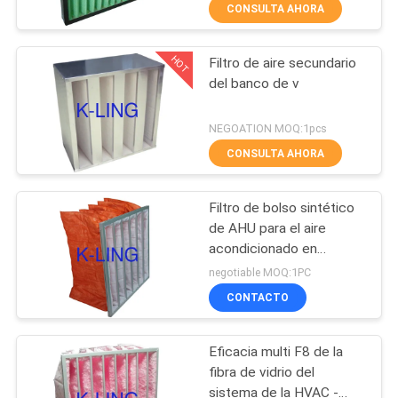
CONSULTA AHORA
FÁBRICA
HOT
Filtro de aire secundario
CONTROL
66
del banco de v
DE
Ducha de aire del
CALIDAD
NEGOATION MOQ:1pcs
acero inoxidable
CONSULTA AHORA
CONTACTA
Filtro de bolso sintético
CON
de AHU para el aire
NOSOTROS
acondicionado en
152
hospital/las industrias
negotiable MOQ:1PC
alimentarias
Caja de paso del
CONTACTO
NOTICIAS
recinto limpio
Eficacia multi F8 de la
CASOS
fibra de vidrio del
DE
sistema de la HVAC -