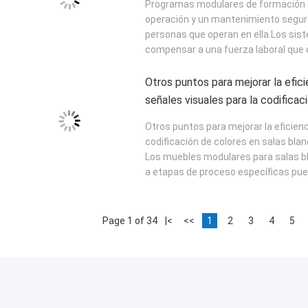
Programas modulares de formación en
operación y un mantenimiento seguro
personas que operan en ella.Los si
compensar a una fuerza laboral que c
Otros puntos para mejorar la efic
señales visuales para la codificac
blancas modulares
Otros puntos para mejorar la eficien
codificación de colores en salas bl
Los muebles modulares para salas bla
a etapas de proceso específicas pued
Page 1 of 34
|<
<<
1
2
3
4
5