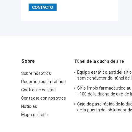
Sobre
Túnel de la ducha de aire
Equipo estático anti del sitio
Sobre nosotros
semiconductor del túnel de 
Recorrido por la fábrica
aire Sus304
Sitio limpio farmacéutico a
Control de calidad
- 100 de la ducha de aire de 
Contacta con nosotros
del GMP personales
Caja de paso rápida de la du
Noticias
de la puerta del obturador del
Mapa del sitio
sistema de la limpieza del ca
plataforma