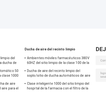
DEJ
Ducha de aire del recinto limpio
 limpio del
Ambientes móviles farmacéuticos 380V
la ducha de
60HZ del sitio limpio de la clase 100 de la
ducha de aire del GMP
utomático 50
Ducha de aire del recinto limpio del
la clase 1000
soplo/sitio de ducha automáticos de aire
con la puerta de oscilación del
cha de aire
Clase inteligente 1000 del sitio limpio del
dispositivo de seguridad
 aire para el
hospital de la farmacia con el filtro de la
rgo de la
eficacia alta HEPA