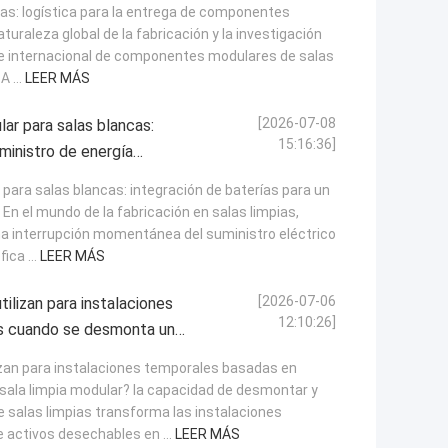
as: logística para la entrega de componentes
uraleza global de la fabricación y la investigación
e internacional de componentes modulares de salas
 ...
LEER MÁS
[2026-07-08
r para salas blancas:
15:16:36]
uministro de energía
ara salas blancas: integración de baterías para un
En el mundo de la fabricación en salas limpias,
una interrupción momentánea del suministro eléctrico
ica ...
LEER MÁS
[2026-07-06
ilizan para instalaciones
12:10:26]
s cuando se desmonta una
zan para instalaciones temporales basadas en
ala limpia modular? la capacidad de desmontar y
 salas limpias transforma las instalaciones
activos desechables en ...
LEER MÁS