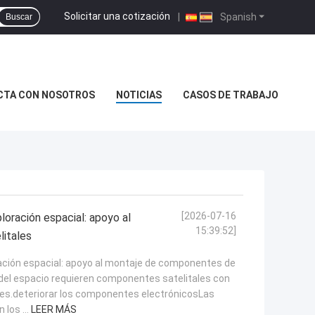
Solicitar una cotización
|
Spanish
Buscar
CTA CON NOSOTROS
NOTICIAS
CASOS DE TRABAJO
[2026-07-16
loración espacial: apoyo al
15:39:52]
itales
ración espacial: apoyo al montaje de componentes de
del espacio requieren componentes satelitales con
ales.deteriorar los componentes electrónicosLas
los ...
LEER MÁS