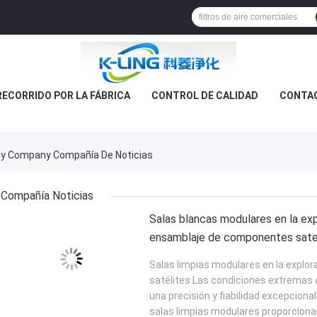
RECORRIDO POR LA FÁBRICA
CONTROL DE CALIDAD
CONTA
ogy Company Compañía De Noticias
Compañía Noticias
Salas blancas modulares en la exp
ensamblaje de componentes satel
Salas limpias modulares en la explo
satélites Las condiciones extremas 
una precisión y fiabilidad excepcion
salas limpias modulares proporcionan 