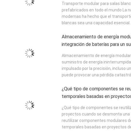
Transporte modular para salas blanc
prefabricados en todo el mundo La nat
modernas ha hecho que el transport
blancas sea una capacidad esencial. A
Almacenamiento de energía modula
integración de baterías para un s
ininterrumpida
Almacenamiento de energía modular p
suministro de energía ininterrumpida 
impulsado por la precisión, incluso 
puede provocar una pérdida catastróf
¿Qué tipo de componentes se reut
temporales basadas en proyecto
sala limpia modular?
¿Qué tipo de componentes se reutili
proyectos cuando se desmonta una s
reutilizar componentes modulares de
temporales basadas en proyectos de 