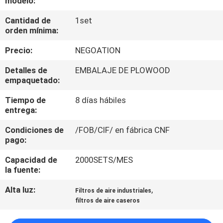
modelo:
FÁBRICA
Cantidad de
1set
orden mínima:
CONTROL
Precio:
NEGOATION
DE
Detalles de
EMBALAJE DE PLOWOOD
CALIDAD
empaquetado:
Tiempo de
8 días hábiles
CONTACTA
entrega:
CON
Condiciones de
/FOB/CIF/ en fábrica CNF
NOSOTROS
pago:
Capacidad de
2000SETS/MES
NOTICIAS
la fuente:
Alta luz:
,
Filtros de aire industriales
CASOS
filtros de aire caseros
DE