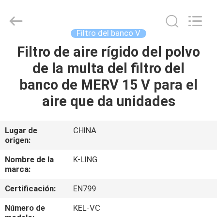
-
2026
KeLing
Purification
Technology
Filtro del banco V
Company.
All
Rights
Filtro de aire rígido del polvo
EN
Reserved.
de la multa del filtro del
CASA
banco de MERV 15 V para el
PRODUCTOS
aire que da unidades
SOBRE
Lugar de
CHINA
origen:
NOSOTROS
Nombre de la
K-LING
marca:
RECORRIDO
Certificación:
EN799
POR
LA
Número de
KEL-VC