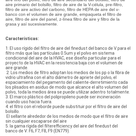
aire primario del bolsillo, filtro de aire de la V-célula, pre-filtro,
filtro de aire activo del carbono, filtro de HEPA de aire del v-
banco con el volumen de aire grande, empaqueta el filtro de
aire, filtro de aire del panel, z-línea filtro de aire y filtro de la
grasa y así sucesivamente.
Características:
1: El uso rígido del filtro de aire del finedust del banco de V para el
filtro más que las partículas 0.5um y el polvo en sistema
condicional del aire de
la
HVAC, ese diseño particular para el
proyecto de
la
HVAC en la resistencia baja con el volumen de
aire grande.
2: Los medios de filtro adoptan los medios de los pp o la fibra de
vidrio ultrafina con el alto diámetro de apriete del polvo, el
espaciamiento del pegamento del caliente-derretimiento cada
los plisados en asiduo de modo que alcance el alto volumen del
polvo, toda la medios área se puede utilizar adentro totalmente.
3: El marco plástico del polipropileno puede ser incineración
cuando uso hacia fuera.
4: el filtro con el reborde puede substituir por el filtro de aire del
bolsillo.
El sellante alrededor de los medios de modo que el filtro de aire
sin cualquier escaparse del aire
5: la gama rígida del filterefficiency del aire del finedust del
banco de V: F6, F7, F8, F9 (EN779).