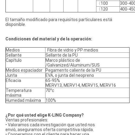
〈100
300-40
〈120
400-45
El tamaño modificado para requisitos particulares está
disponible.
Condiciones del material y de la operación:
Medios
Fibra de vidrio y PP medios
Sellante
Sellante de la PU
Capítulo
Marco plástico de
/Galvanized/Aluminum/SUS
Medios espaciador
Pegamento caliente de la PU
Junta
EVA, o junta del neopreno
Eficacia
65-95%
MERV13, MERV14, MERV15, MERV16
Temperatura
70°c
máxima
Humedad máxima
100%
¿Por qué usted elige K-LING Company?
Ventas profesionales:
• Valoramos cada investigación que usted nos
envió, aseguramos oferta competitiva rápida.
• Cooperamos con el cliente para hacer una