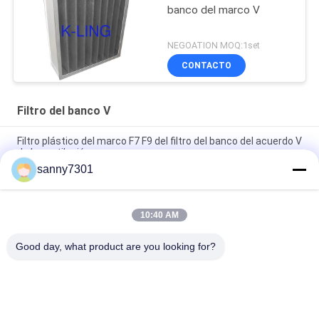
banco del marco V
NEGOATION MOQ:1set
CONTACTO
Filtro del banco V
Filtro plástico del marco F7 F9 del filtro del banco del acuerdo V
de la ventilación
sanny7301
Marco plástico del filtro del banco de Purifie V del filtro del ISO
con el volumen de aire grande
10:40 AM
Eficacia media plástica del filtro de aire del bolsillo del banco
del capítulo V 4500 volumen de aire del ³ /h de m
Good day, what product are you looking for?
Categorías Populares
Todos
Túnel De La Ducha 
Ducha De Aire Del 