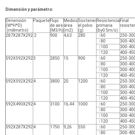
Dimensión y parámetro:
Dimensión
Paquete
Flujo
Medios
Sostener
Resistencia
Final
(W*H*D)
de aire
área
el polvo
primaria
resiste
(milímetro)
(M3/h)
(m2)
(g)
(by0.5m/s)
287X287X292
2
900
4,63
280
〈60
250-30
〈80
300-40
〈100
300-40
〈120
400-45
592X592X292
3
2850
15
900
〈60
250-30
〈80
300-40
〈100
300-40
〈120
400-45
592X592X292
4
3800
20
1200
〈60
250-30
〈80
300-40
〈100
300-40
〈120
400-45
592X490X292
4
3100
16,44
1000
〈60
250-30
〈80
300-40
〈100
300-40
〈120
400-45
592X287X292
4
1750
9,26
550
〈60
250-30
〈80
300-40