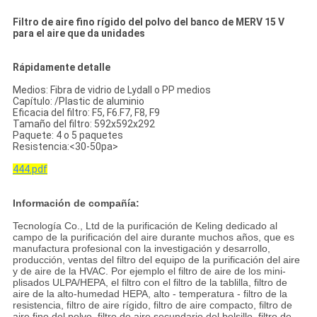
Filtro de aire fino rígido del polvo del banco de MERV 15 V
para el aire que da unidades
Rápidamente detalle
Medios: Fibra de vidrio de Lydall o PP medios
Capítulo: /Plastic de aluminio
Eficacia del filtro: F5, F6.F7, F8, F9
Tamaño del filtro: 592x592x292
Paquete: 4 o 5 paquetes
Resistencia:
<30-50pa>
444.pdf
Información de compañía:
Tecnología Co., Ltd de la purificación de Keling dedicado al
campo de la purificación del aire durante muchos años, que es
manufactura profesional con la investigación y desarrollo,
producción, ventas del filtro del equipo de la purificación del aire
y de aire de la HVAC. Por ejemplo el filtro de aire de los mini-
plisados ULPA/HEPA, el filtro con el filtro de la tablilla, filtro de
aire de la alto-humedad HEPA, alto - temperatura - filtro de la
resistencia, filtro de aire rígido, filtro de aire compacto, filtro de
aire fino del polvo, filtro de aire secundario del bolsillo, filtro de