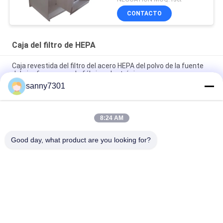
CONTACTO
Caja del filtro de HEPA
Caja revestida del filtro del acero HEPA del polvo de la fuente
del aire fresco para la fábrica electrónica
sanny7301
Reemplazo disponible de la caja del filtro de aire de la eficacia
alta HEPA para el sitio limpio
8:24 AM
Purificador terminal del aire de la fan de la caja del filtro de
Hepa del techo del recinto limpio para la comida industrial
Good day, what product are you looking for?
Categorías Populares
Todos
Túnel De La Ducha 
Ducha De Aire Del 
De Aire
Recinto Limpio
Ducha De Aire Del 
Caja De Paso Del 