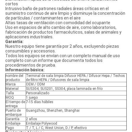
cortos
Intrusivo baño de patrones radiales áreas críticas en el
suministro continuo de aire limpio y disminuye la concentración
de partículas / contaminantes en el aire
Altas tasas de ventilación con comodidad del ocupante
Uso en espacios de alto cambio de aire, como laboratorios,
fabricación de productos farmacéuticos, salas de animales y
aplicaciones industriales.
Garantía:
Nuestro equipo tiene garantía por 2 años, excluyendo piezas
consumibles y accesorios.
Todos los equipos se envían con un completo manual de uso
completo con un informe que documenta todos los
procedimientos de prueba.
Información básica:
nombre del
Terminal de sala limpia Difusor HEPA / Difusor Hepa / Techos
producto
de filtro HEPA / Difusores de sala limpia
Marca
OEM / ODM
Material
SUS304, SUS201, SS304, placa laminada en frío
Talla
Personalizado
MOQ
1 juego
El tiempo de
7-15 días hábiles
entrega
Puerto de
Guangzhou, Shenzhen, Shanghai
embarque
Garantía
2 años
Embalaje
Embalaje Polywood
Pago
T / T, L / C, West Union, D / P, efectivo