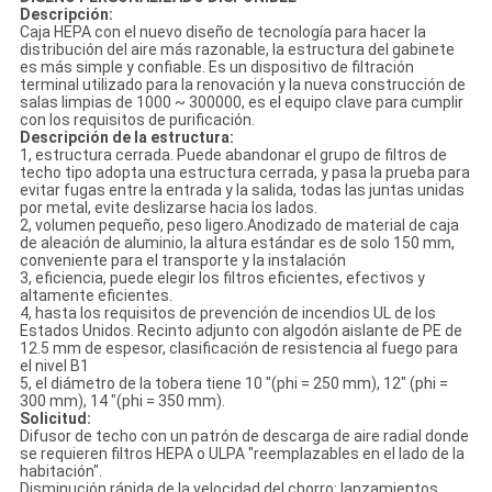
Descripción:
Caja HEPA con el nuevo diseño de tecnología para hacer la
distribución del aire más razonable, la estructura del gabinete
es más simple y confiable. Es un dispositivo de filtración
terminal utilizado para la renovación y la nueva construcción de
salas limpias de 1000 ~ 300000, es el equipo clave para cumplir
con los requisitos de purificación.
Descripción de la estructura:
1, estructura cerrada. Puede abandonar el grupo de filtros de
techo tipo adopta una estructura cerrada, y pasa la prueba para
evitar fugas entre la entrada y la salida, todas las juntas unidas
por metal, evite deslizarse hacia los lados.
2, volumen pequeño, peso ligero.Anodizado de material de caja
de aleación de aluminio, la altura estándar es de solo 150 mm,
conveniente para el transporte y la instalación
3, eficiencia, puede elegir los filtros eficientes, efectivos y
altamente eficientes.
4, hasta los requisitos de prevención de incendios UL de los
Estados Unidos. Recinto adjunto con algodón aislante de PE de
12.5 mm de espesor, clasificación de resistencia al fuego para
el nivel B1
5, el diámetro de la tobera tiene 10 "(phi = 250 mm), 12" (phi =
300 mm), 14 "(phi = 350 mm).
Solicitud:
Difusor de techo con un patrón de descarga de aire radial donde
se requieren filtros HEPA o ULPA "reemplazables en el lado de la
habitación".
Disminución rápida de la velocidad del chorro: lanzamientos