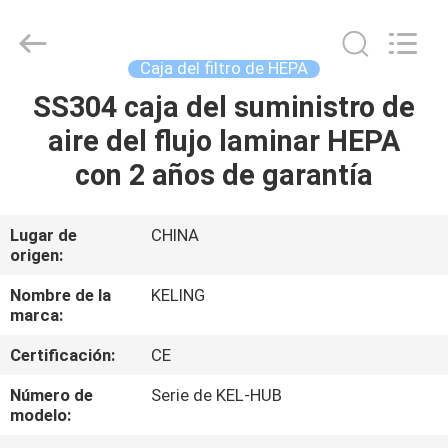
-
2026
KeLing
Purification
Technology
Caja del filtro de HEPA
Company.
All
Rights
SS304 caja del suministro de
EN
Reserved.
aire del flujo laminar HEPA
CASA
con 2 años de garantía
PRODUCTOS
Lugar de
CHINA
origen:
SOBRE
NOSOTROS
Nombre de la
KELING
marca:
Certificación:
CE
RECORRIDO
POR
Número de
Serie de KEL-HUB
modelo:
LA