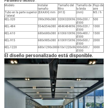
Parámetro técnico
:
Modelo
Instalar
Tamaño del
Tamaño de
Flujo de
tamaño
filtro
la brida
aire
Tubo en la parte superior
(BXAXH) mm
(H13)
(mm)
M3 / h
/ lateral
KEL-320
390x390x380
320X320X96
200x200 /
500
Ø300
KEL-484
554x554x380
484X484X96
200x320 /
1000
Ø300
KEL-610
680x680x380
610X610X96
200x400 /
1500
Ø300
KEL-915
680x985x380
610X915X96
200x500 /
2000
Ø300
KEL-1220
680x1290x380
610x1220x96
300x500 /
3000
Ø300
El diseño personalizado está disponible.