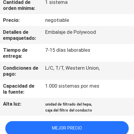
Cantidad de
1 sistema
FÁBRICA
orden mínima:
Precio:
negotiable
CONTROL
Detalles de
Embalaje de Polywood
DE
empaquetado:
CALIDAD
Tiempo de
7-15 días laborables
entrega:
CONTACTA
Condiciones de
L/C, T/T, Western Union,
CON
pago:
NOSOTROS
Capacidad de
1.000 sistemas por mes
la fuente:
NOTICIAS
Alta luz:
,
unidad de filtrado del hepa
caja del filtro del conducto
CASOS
MEJOR PRECIO
DE